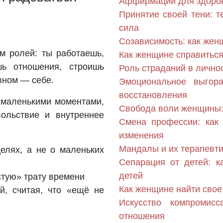
Аффирмации для здоров
Принятие своей тени: т
сила
Созависимость: как жен
м ролей: ты работаешь,
Как женщине справиться 
шь отношения, строишь
Роль страданий в личн
вном — себе.
Эмоциональное выгор
восстановления
с маленькими моментами,
Свобода воли женщины:
вольствие и внутреннее
Смена профессии: как
изменения
Мандалы и их терапевт
елях, а не о маленьких
Сепарация от детей: к
детей
стую» трату времени
Как женщине найти свое
, считая, что «ещё не
Искусство компромис
отношения