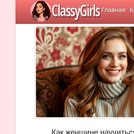
ClassyGirls
Главная
К
Как женщине научитьс