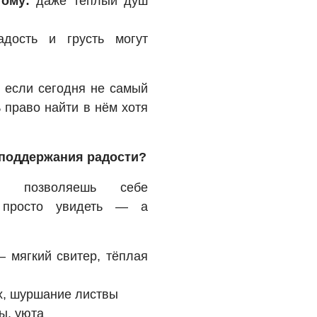
тому:
даже теплый душ
дость и грусть могут
 если сегодня не самый
 право найти в нём хотя
 поддержания радости?
ы позволяешь себе
е просто увидеть — а
 мягкий свитер, тёплая
х, шуршание листвы
ы, уюта