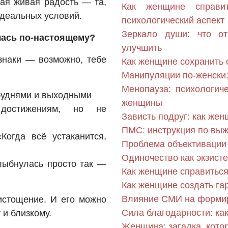
ая живая радость — та,
Как женщине справи
идеальных условий.
психологический аспект
Зеркало души: что о
алась по-настоящему?
улучшить
знаки — возможно, тебе
Как женщине сохранить 
Манипуляции по-женски:
Менопауза: психологич
буднями и выходными
женщины
достижениям, но не
Зависть подруг: как жен
ПМС: инструкция по вы
огда всё устаканится,
Проблема объективации 
Одиночество как экзис
лыбнулась просто так —
Как женщине справитьс
Как женщине создать г
Влияние СМИ на форми
истощение. И его можно
Сила благодарности: ка
 и близкому.
Женщина: загадка, кото