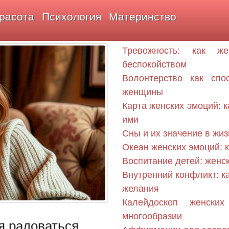
расота
Психология
Материнство
Тревожность: как ж
беспокойством
Волонтерство как сп
женщины
Карта женских эмоций: к
ими
Сны и их значение в жи
Океан женских эмоций: к
Воспитание детей: женс
Внутренний конфликт: к
желания
Калейдоскоп женски
многообразии
я радоваться