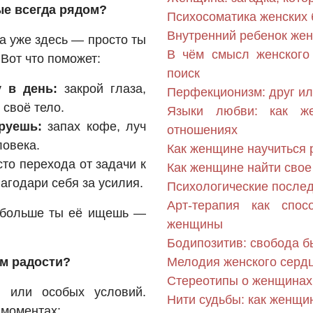
ые всегда рядом?
Психосоматика женских 
Внутренний ребенок же
на уже здесь — просто ты
В чём смысл женского
Вот что поможет:
поиск
 в день:
закрой глаза,
Перфекционизм: друг и
 своё тело.
Языки любви: как ж
руешь:
запах кофе, луч
отношениях
ловека.
Как женщине научиться 
то перехода от задачи к
Как женщине найти свое
агодари себя за усилия.
Психологические после
Арт-терапия как спос
м больше ты её ищешь —
женщины
Бодипозитив: свобода 
ом радости?
Мелодия женского сердц
Стереотипы о женщинах:
и или особых условий.
Нити судьбы: как женщин
 моментах: