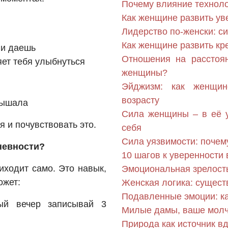
Почему влияние техноло
Как женщине развить ув
Лидерство по-женски: с
Как женщине развить кр
ли даешь
Отношения на расстоя
яет тебя улыбнуться
женщины?
Эйджизм: как женщин
возрасту
лышала
Сила женщины – в её у
 и почувствовать это.
себя
Сила уязвимости: почем
невности?
10 шагов к уверенности
иходит само. Это навык,
Эмоциональная зрелость
ожет:
Женская логика: сущест
Подавленные эмоции: к
й вечер записывай 3
Милые дамы, ваше молч
Природа как источник в