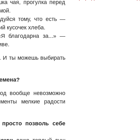
ка чая, прогулка перед
мой.
уйся тому, что есть —
ий кусочек хлеба.
Я благодарна за...» —
иве.
е. И ты можешь выбирать
ремена?
иод вообще невозможно
оменты мелкие радости
 просто позволь себе